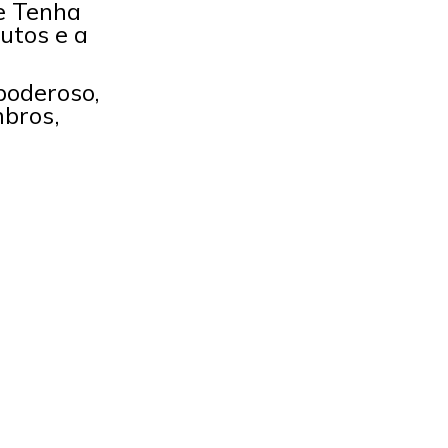
 e Tenha
utos e a
poderoso,
bros,