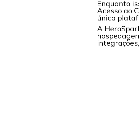
Enquanto is
Acesso ao C
única plata
A HeroSpark
hospedagem
integrações