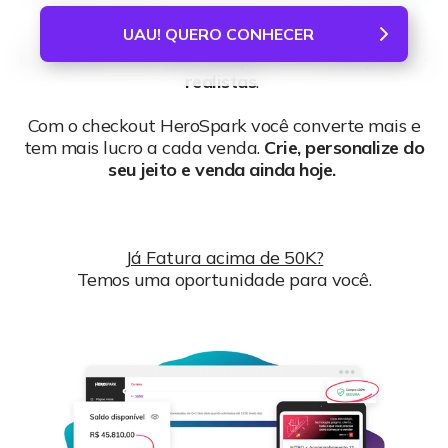
UAU! QUERO CONHECER
Um
checkout robusto
, que dá conta dos
grandes
lançamentos de todos os tipos
, com
taxas justas e
realistas
.
Com o checkout HeroSpark você converte mais e
tem mais lucro a cada venda.
Crie, personalize do
seu jeito e venda ainda hoje.
Já Fatura acima de 50K?
Temos uma oportunidade para você.