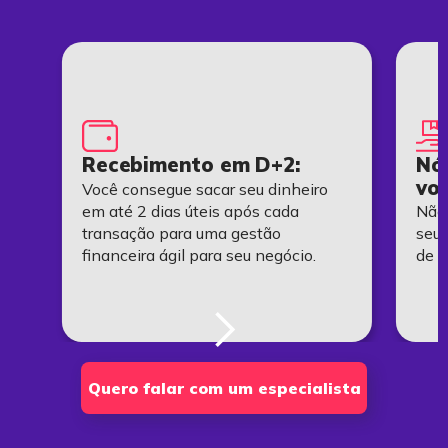
Recebimento em D+2:
Nó
voc
Você consegue sacar seu dinheiro
 do
em até 2 dias úteis após cada
Não
transação para uma gestão
seu 
financeira ágil para seu negócio.
de t
Slide 2 of 5.
Quero falar com um especialista