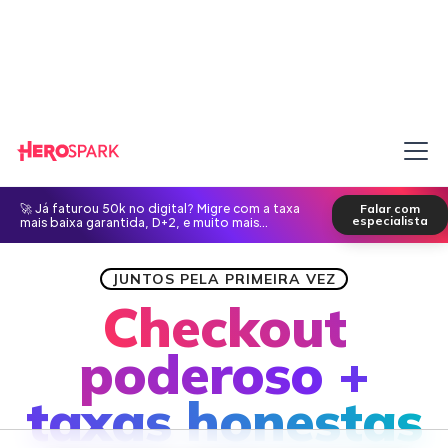
🚀 Já faturou 50k no digital? Migre com a taxa
Falar com
especialista
mais baixa garantida, D+2, e muito mais...
JUNTOS PELA PRIMEIRA VEZ
Checkout
poderoso +
taxas honestas