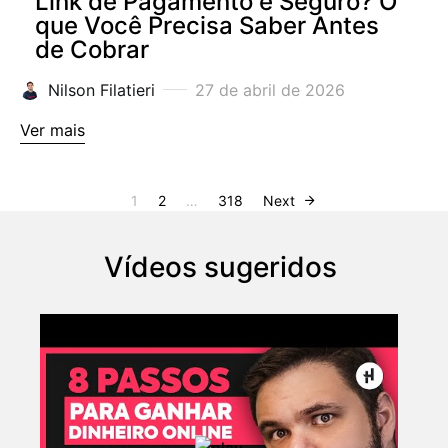
Link de Pagamento é Seguro? O
que Você Precisa Saber Antes
de Cobrar
Nilson Filatieri
27 de abril de 2026
Ver mais
1
2
…
318
Next
Vídeos sugeridos