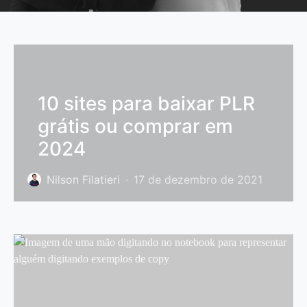
10 sites para baixar PLR
grátis ou comprar em
2024
Nilson Filatieri
17 de dezembro de 2021