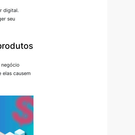
digital.
ger seu
oprodutos
 negócio
ue elas causem