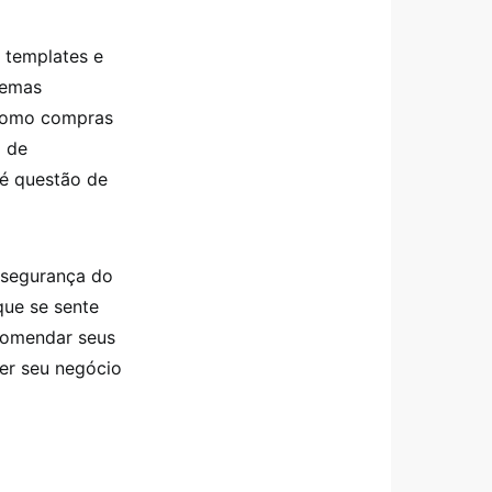
 templates e
lemas
 como compras
o de
 é questão de
 segurança do
que se sente
ecomendar seus
ger seu negócio