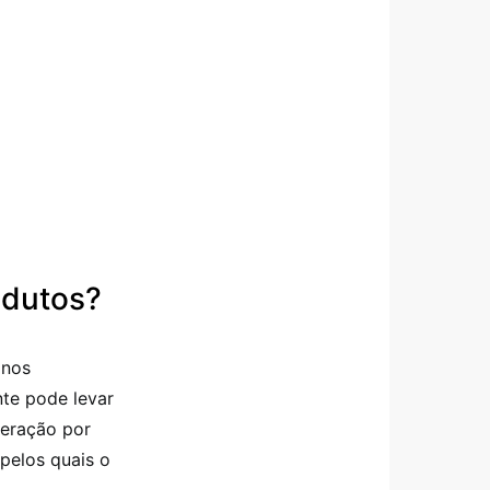
odutos?
anos
nte pode levar
peração por
pelos quais o