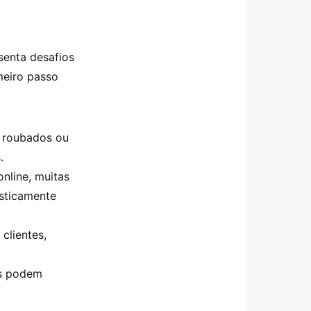
senta desafios
meiro passo
 roubados ou
.
nline, muitas
asticamente
clientes,
as podem