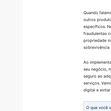
Quando falamos
outros produt
específicos. 
fraudulentas 
propriedade in
sobrevivência 
Ao implementa
seu negócio, m
seguro ao adq
serviços. Vamo
digital e evit
O que você v