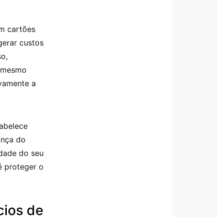
om cartões
erar custos
so,
, mesmo
ivamente a
tabelece
ança do
idade do seu
é proteger o
cios de