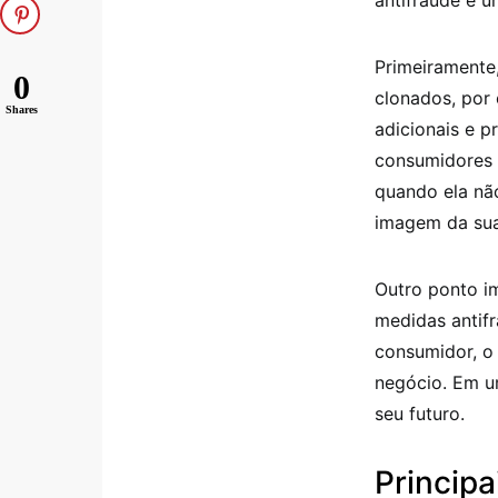
antifraude é u
Primeiramente
0
clonados, por
Shares
adicionais e p
consumidores 
quando ela nã
imagem da su
Outro ponto i
medidas antif
consumidor, o 
negócio. Em u
seu futuro.
Princip