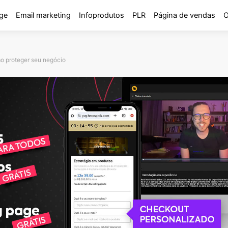
ge
Email marketing
Infoprodutos
PLR
Página de vendas
O
mo proteger seu negócio