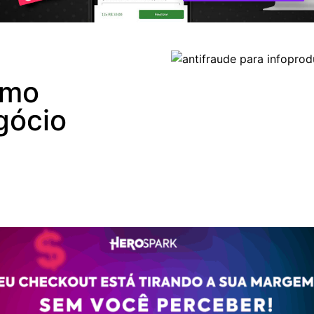
omo
gócio