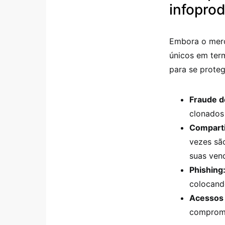
infopro
Embora o merca
únicos em ter
para se prote
Fraude d
clonados
Comparti
vezes sã
suas ven
Phishing
colocand
Acessos 
comprome