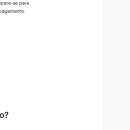
epare-se para
 pagamento.
io?