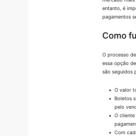
entanto, é imp
pagamentos sej
Como fu
O processo d
essa opção de
são seguidos p
O valor t
Boletos 
pelo ven
O cliente
pagamen
Com cada