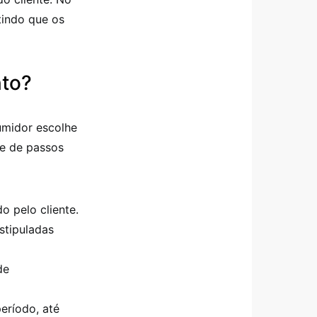
tindo que os
nto?
midor escolhe
e de passos
o pelo cliente.
stipuladas
de
eríodo, até