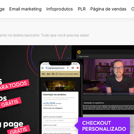
ge
Email marketing
Infoprodutos
PLR
Página de vendas
O
nto no boleto bancário: Tudo que você precisa saber