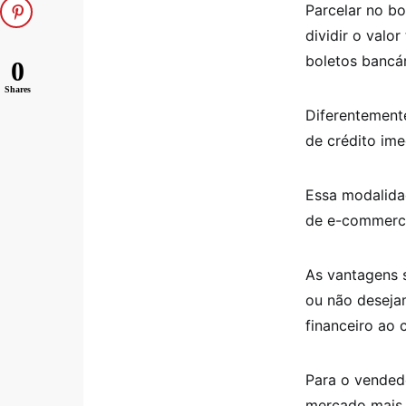
Parcelar no b
dividir o valo
boletos bancá
0
Shares
Diferentement
de crédito im
Essa modalida
de e-commerce
As vantagens s
ou não deseja
financeiro ao 
Para o vended
mercado mais 