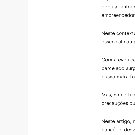
popular entre 
empreendedore
Neste context
essencial não
Com a evolução
parcelado sur
busca outra f
Mas, como fun
precauções qu
Neste artigo,
bancário, des