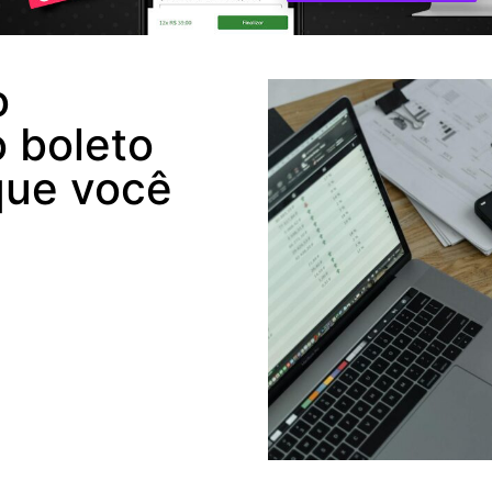
o
 boleto
que você