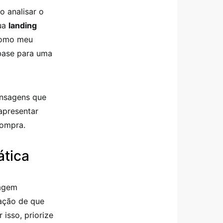
o analisar o
sua
landing
“Como meu
 base para uma
ensagens que
apresentar
compra.
ática
dagem
sação de que
isso, priorize