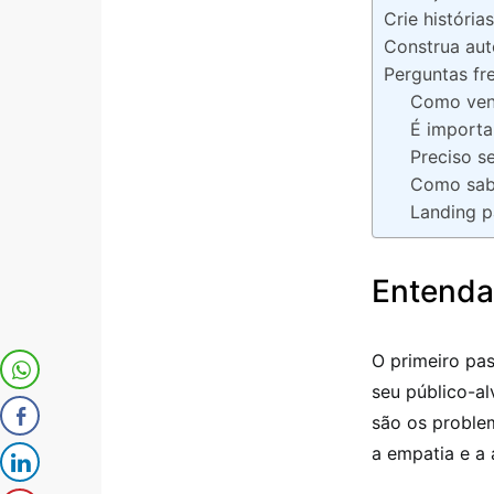
Crie históri
Construa aut
Perguntas fr
Como vend
É importa
Preciso s
Como sabe
Landing p
Entenda
O primeiro pa
seu público-al
são os proble
a empatia e a