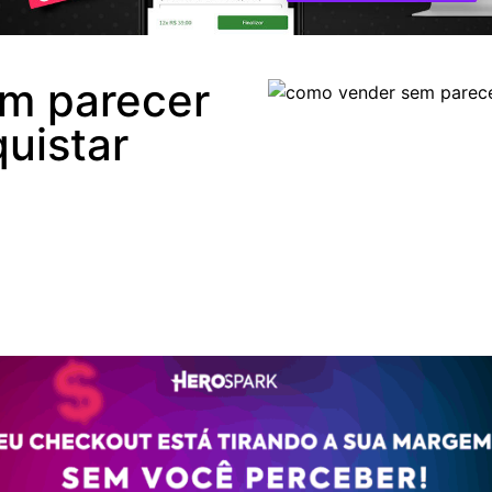
m parecer
uistar