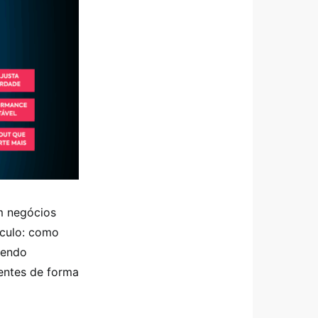
m negócios
áculo: como
sendo
ientes de forma