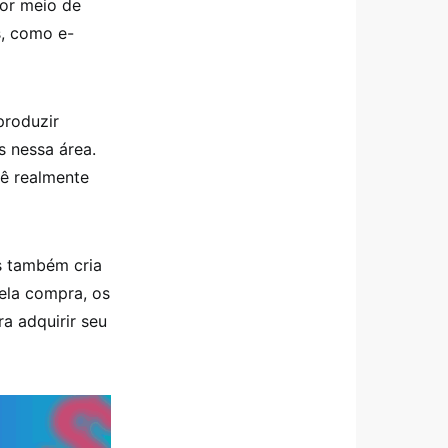
por meio de
s, como e-
produzir
s nessa área.
cê realmente
s também cria
ela compra, os
a adquirir seu