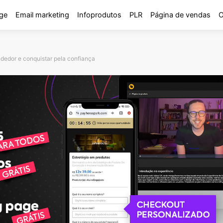
ge
Email marketing
Infoprodutos
PLR
Página de vendas
O
edor e conquistar pela confiança