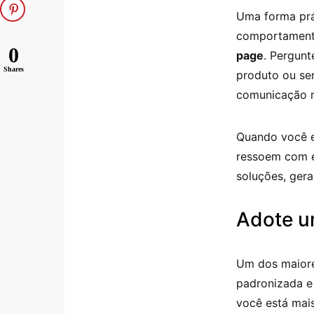
Uma forma prát
comportamento
0
page
. Pergunt
Shares
produto ou se
comunicação m
Quando você en
ressoem com e
soluções, ger
Adote u
Um dos maiore
padronizada e
você está mais