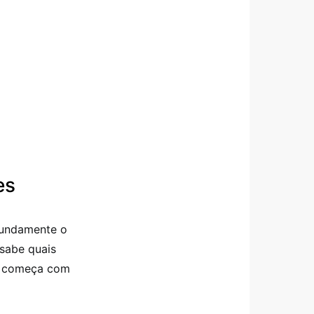
es
fundamente o
 sabe quais
to começa com