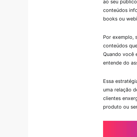
ao seu público
conteúdos info
books ou webi
Por exemplo, s
conteúdos que 
Quando você e
entende do as
Essa estratég
uma relação d
clientes enxer
produto ou ser