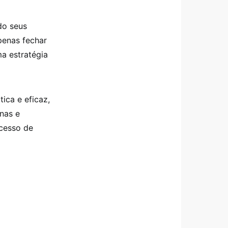
do seus
penas fechar
a estratégia
ica e eficaz,
ínas e
cesso de