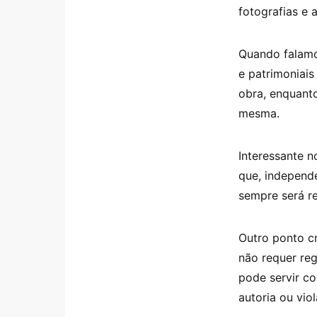
fotografias e
Quando falamos
e patrimoniais
obra, enquanto
mesma.
Interessante n
que, independe
sempre será r
Outro ponto cr
não requer reg
pode servir c
autoria ou viol