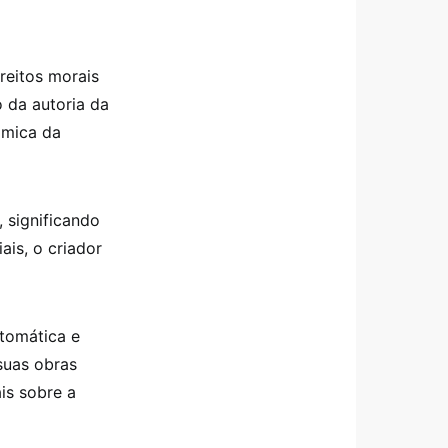
reitos morais
o da autoria da
ômica da
, significando
ais, o criador
utomática e
 suas obras
is sobre a