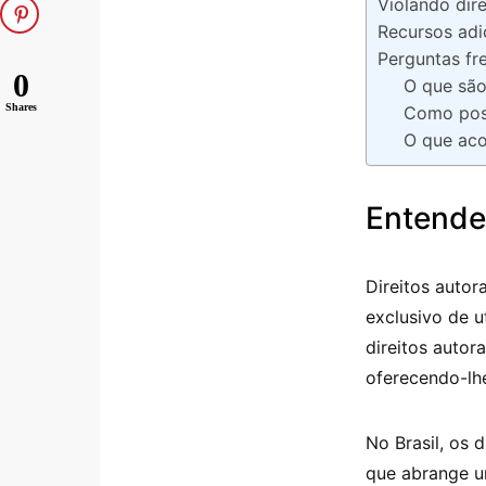
Violando dir
Recursos adi
Perguntas fr
0
O que são
Shares
Como poss
O que aco
Entenden
Direitos autor
exclusivo de ut
direitos autor
oferecendo-lh
No Brasil, os 
que abrange um