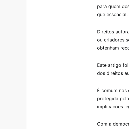
para quem dese
que essencial,
Direitos autor
ou criadores s
obtenham reco
Este artigo fo
dos direitos a
É comum nos d
protegida pelo
implicações le
Com a democrat