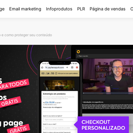
ge
Email marketing
Infoprodutos
PLR
Página de vendas
O
ão e como proteger seu conteúdo