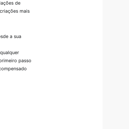
olações de
 criações mais
esde a sua
 qualquer
 primeiro passo
e compensado