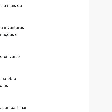
is é mais do
ra inventores
riações e
no universo
uma obra
ão as
e compartilhar