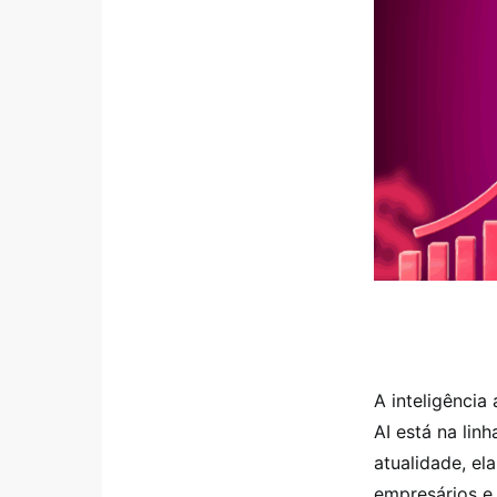
A inteligênci
AI está na lin
atualidade, el
empresários e 