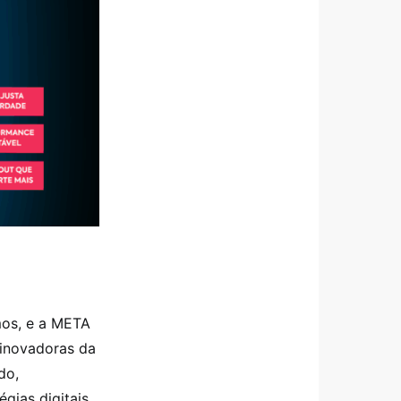
mos, e a META
 inovadoras da
do,
gias digitais