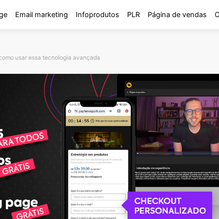
ge
Email marketing
Infoprodutos
PLR
Página de vendas
O
 como usar essa tecnologia avançada