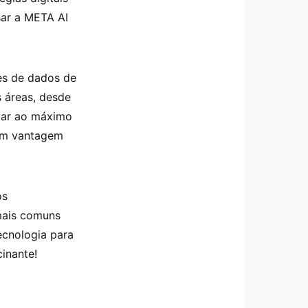
sar a META AI
es de dados de
s áreas, desde
tar ao máximo
 em vantagem
os
 mais comuns
ecnologia para
inante!