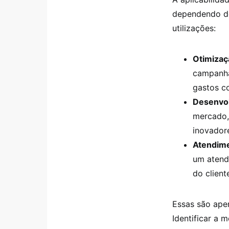
dependendo do
utilizações:
Otimizaç
campanha
gastos c
Desenvol
mercado, 
inovador
Atendime
um atendi
do client
Essas são ape
Identificar a 