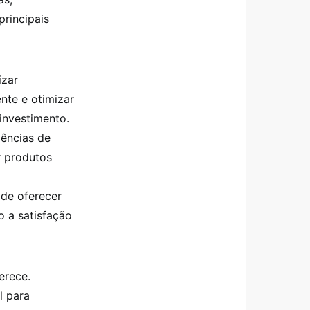
rincipais
izar
nte e otimizar
investimento.
dências de
r produtos
 de oferecer
o a satisfação
erece.
l para