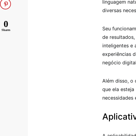
linguagem nat
diversas neces
0
Seu funcioname
Shares
de resultados,
inteligentes 
experiências d
negócio digital
Além disso, o
que ela estej
necessidades 
Aplicati
A aplicabilida