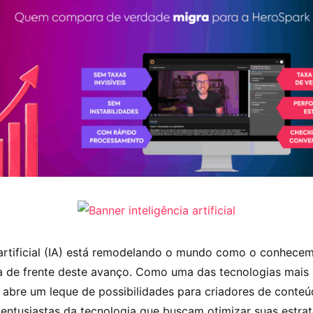
a artificial (IA) está remodelando o mundo como o conhece
ha de frente deste avanço. Como uma das tecnologias mais
a abre um leque de possibilidades para criadores de conteú
entusiastas da tecnologia que buscam otimizar suas estraté