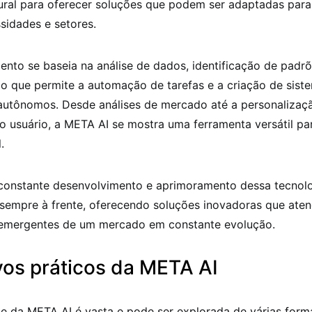
ural para oferecer soluções que podem ser adaptadas para
sidades e setores.
nto se baseia na análise de dados, identificação de padr
 o que permite a automação de tarefas e a criação de sist
e autônomos. Desde análises de mercado até a personalizaç
o usuário, a META AI se mostra uma ferramenta versátil pa
.
 constante desenvolvimento e aprimoramento dessa tecnol
a sempre à frente, oferecendo soluções inovadoras que ate
emergentes de um mercado em constante evolução.
vos práticos da META AI
de da META AI é vasta e pode ser explorada de várias form