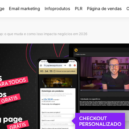
ge
Email marketing
Infoprodutos
PLR
Página de vendas
O
p: o que muda e como isso impacta negócios em 2026