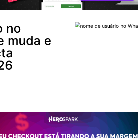
o no
e muda e
ta
26