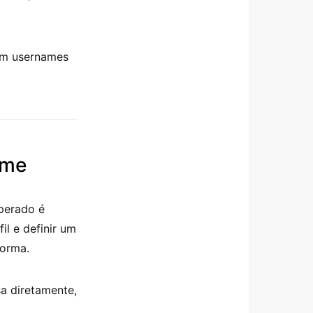
am usernames
ame
perado é
il e definir um
forma.
a diretamente,