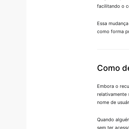
facilitando o 
Essa mudança 
como forma pri
Como de
Embora o recu
relativamente 
nome de usuári
Quando alguém
sem ter acess