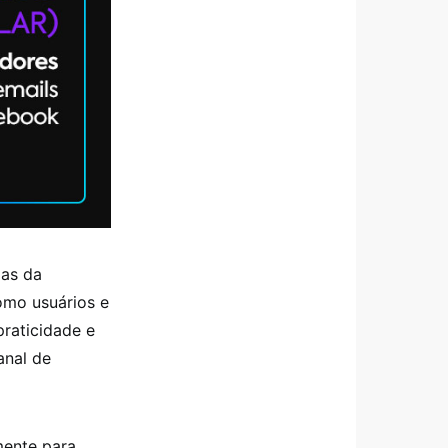
das da
omo usuários e
praticidade e
anal de
mente para