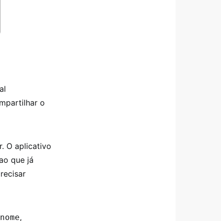
al
mpartilhar o
. O aplicativo
ao que já
recisar
,
nome