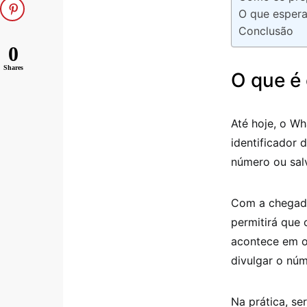
O que esper
Conclusão
0
Shares
O que é
Até hoje, o W
identificador 
número ou sal
Com a chega
permitirá que
acontece em o
divulgar o núm
Na prática, se