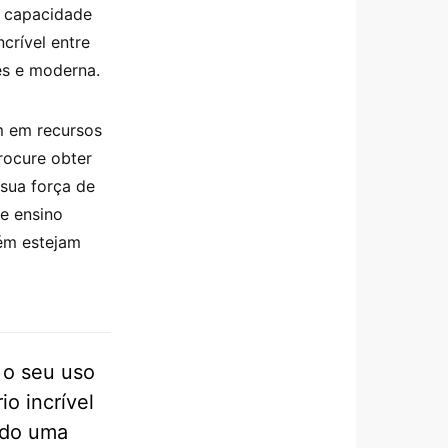
a capacidade
crível entre
les e moderna.
m em recursos
rocure obter
sua força de
de ensino
ém estejam
 o seu uso
o incrível
ndo uma