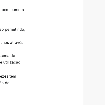
ro, bem como a
eb permitindo,
lunos através
istema de
 utilização.
vezes têm
tão do