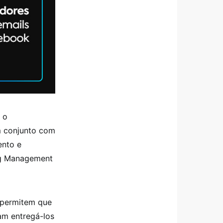
 o
m conjunto com
ento e
ng Management
 permitem que
am entregá-los