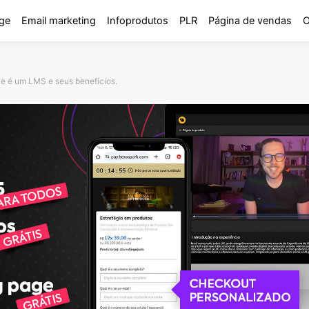
ge
Email marketing
Infoprodutos
PLR
Página de vendas
O
 é um LMS e seus benefícios.