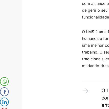
com alcance e
de gerir o seu
funcionalidade
O LMS é uma f
humanos e for
uma melhor co
trabalho. O se
tradicionais,
mudando drast
O L
con
ent