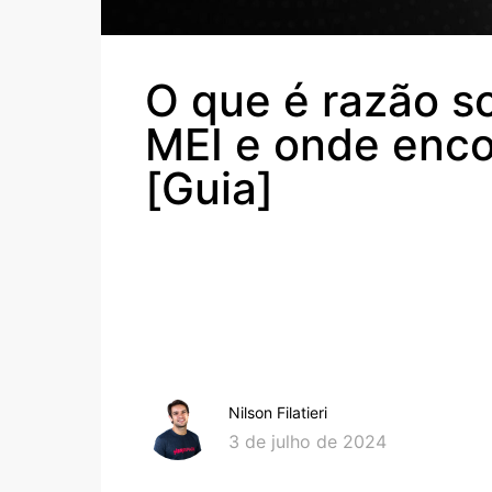
O que é razão so
MEI e onde enco
[Guia]
Nilson Filatieri
3 de julho de 2024