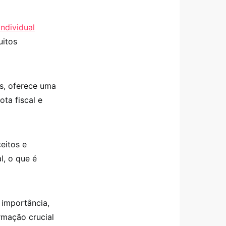
ndividual
uitos
s, oferece uma
ota fiscal e
eitos e
l, o que é
 importância,
rmação crucial