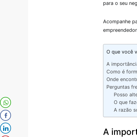
para o seu neg
Acompanhe par
empreendedor
O que você v
A importânci
Como é forma
Onde encontr
Perguntas fr
Posso alt
O que faz
A razão s
A import