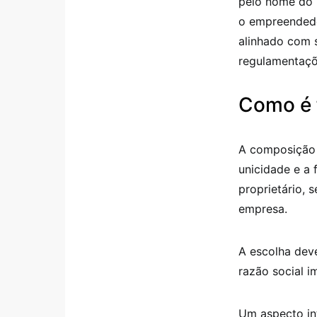
pelo nome do 
o empreendedo
alinhado com s
regulamentaçõ
Como é 
A composição 
unicidade e a 
proprietário, 
empresa.
A escolha deve
razão social i
Um aspecto in