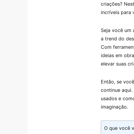
criações? Nes
incríveis para
Seja você um a
a trend do de
Com ferramenta
ideias em obra
elevar suas cr
Então, se você
continue aqui
usados e como
imaginação.
O que você v