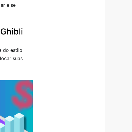
ar e se
Ghibli
 do estilo
locar suas