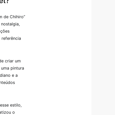
et?
m de Chihiro”
nostalgia,
ições
 referência
de criar um
 uma pintura
diano e a
onteúdos
sse estilo,
atizou o