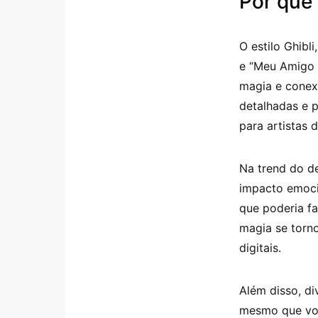
Por que 
O estilo Ghibl
e “Meu Amigo T
magia e conex
detalhadas e 
para artistas 
Na trend do de
impacto emoci
que poderia fa
magia se torno
digitais.
Além disso, di
mesmo que voc