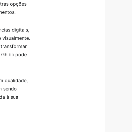
utras opções
mentos.
ias digitais,
 visualmente.
l transformar
o Ghibli pode
om qualidade,
êm sendo
da à sua