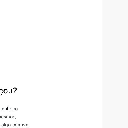
eçou?
mente no
 mesmos,
algo criativo