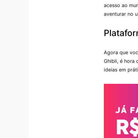
acesso ao mun
aventurar no u
Platafor
Agora que você
Ghibli, é hor
ideias em prá