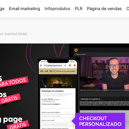
ge
Email marketing
Infoprodutos
PLR
Página de vendas
O
o: Insmind Ghibli