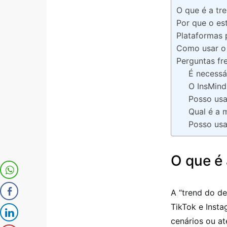
O que é a t
Por que o est
Plataformas p
Como usar o 
Perguntas fr
É necessár
O InsMind
Posso usa
Qual é a 
Posso usa
O que é
A “trend do d
TikTok e Insta
cenários ou a