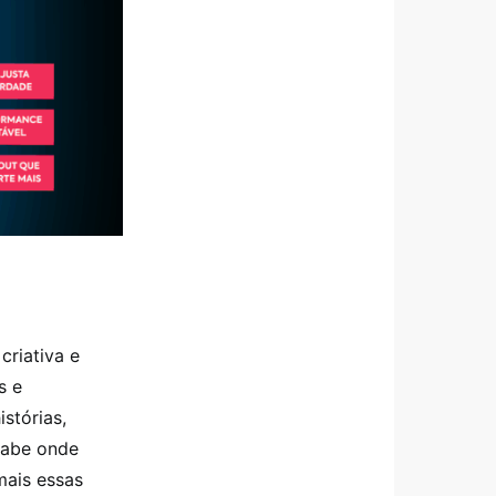
criativa e
s e
stórias,
sabe onde
mais essas