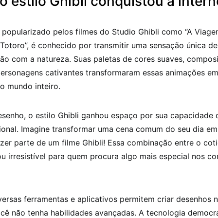
o estilo Ghibli conquistou a intern
i, popularizado pelos filmes do Studio Ghibli como “A Viage
otoro”, é conhecido por transmitir uma sensação única de 
ão com a natureza. Suas paletas de cores suaves, compos
personagens cativantes transformaram essas animações em
do mundo inteiro.
senho, o estilo Ghibli ganhou espaço por sua capacidade 
onal. Imagine transformar uma cena comum do seu dia em
zer parte de um filme Ghibli! Essa combinação entre o coti
u irresistível para quem procura algo mais especial nos c
versas ferramentas e aplicativos permitem criar desenhos ne
ê não tenha habilidades avançadas. A tecnologia democr