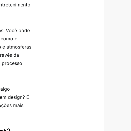
ntretenimento,
xas. Você pode
, como o
s e atmosferas
través da
o processo
 algo
 em design? É
pções mais