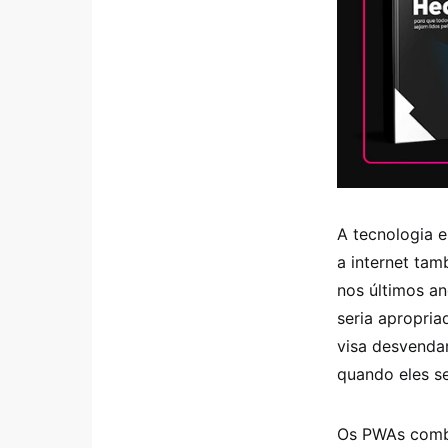
A tecnologia 
a internet ta
nos últimos a
seria apropria
visa desvendar
quando eles s
Os PWAs combi