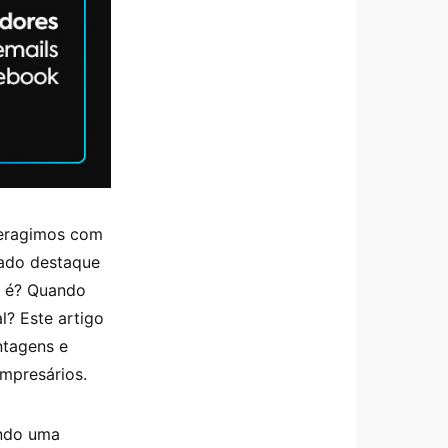
teragimos com
ado destaque
e é? Quando
l? Este artigo
ntagens e
mpresários.
endo uma