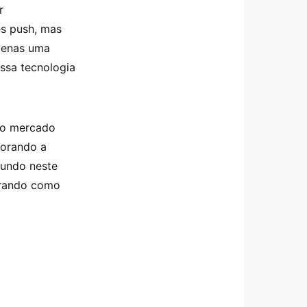
r
es push, mas
penas uma
ssa tecnologia
no mercado
horando a
fundo neste
trando como