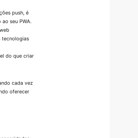
ções push, é
o ao seu PWA.
 web
 tecnologias
l do que criar
nando cada vez
ando oferecer