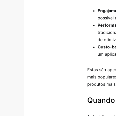
Engajame
possível
Perform
tradicio
de otimi
Custo-be
um aplica
Estas são ape
mais populares
produtos mais
Quando u