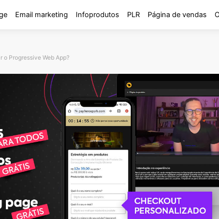
ge
Email marketing
Infoprodutos
PLR
Página de vendas
O
ar o Progressive Web App?