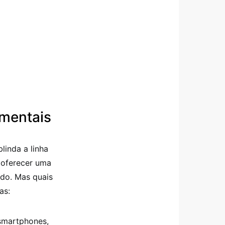
amentais
linda a linha
e oferecer uma
ado. Mas quais
as:
smartphones,