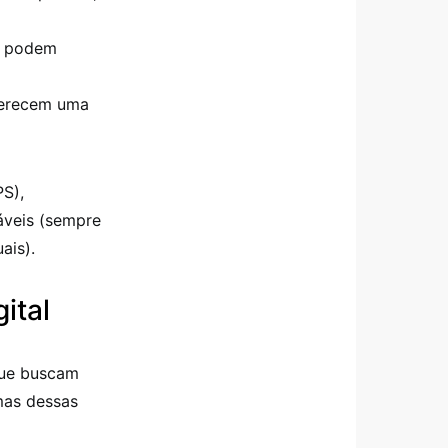
s podem
ferecem uma
S),
záveis (sempre
ais).
ital
que buscam
umas dessas