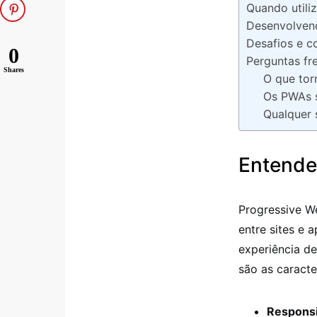
Quando utili
Desenvolven
Desafios e c
0
Perguntas fr
Shares
O que tor
Os PWAs s
Qualquer 
Entende
Progressive We
entre sites e 
experiência de
são as caract
Responsi