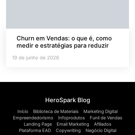
Churn em Vendas: o que é, como
medir e estratégias para reduzir
19 de junho de 2026
HeroSpark Blog
Início
Biblioteca de Materiais
Marketing Digital
Empreendedorismo
Infoprodutos
Funil de Vendas
Landing Page
Email Marketing
Afiliados
Plataforma EAD
Copywriting
Negócio Digital