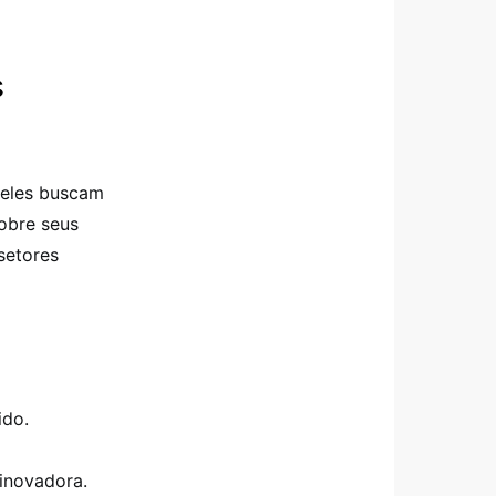
s
 eles buscam
obre seus
setores
ido.
inovadora.