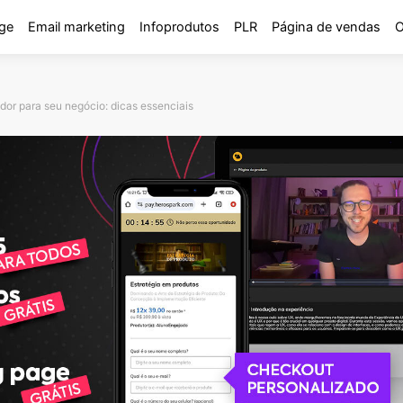
ge
Email marketing
Infoprodutos
PLR
Página de vendas
O
dor para seu negócio: dicas essenciais