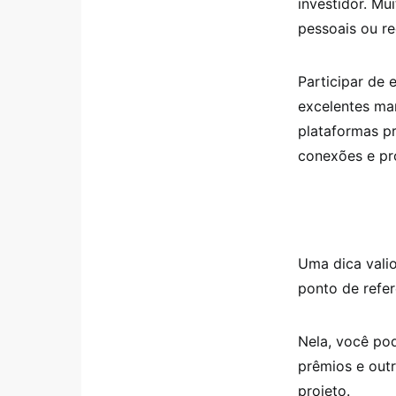
investidor. M
pessoais ou r
Participar de 
excelentes man
plataformas pr
conexões e pr
Uma dica valio
ponto de refer
Nela, você po
prêmios e outr
projeto.