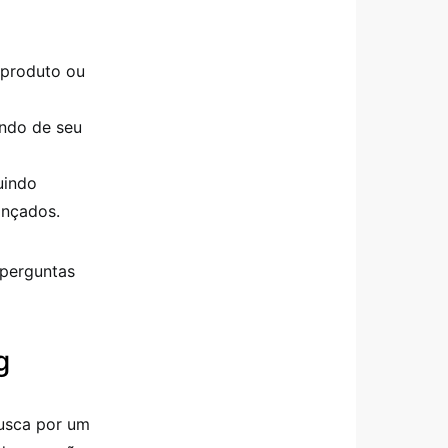
 produto ou
ndo de seu
uindo
ançados.
 perguntas
g
busca por um