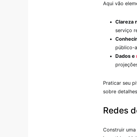
Aqui vão elem
Clareza 
serviço 
Conhecim
público-a
Dados e
projeçõe
Praticar seu p
sobre detalhes
Redes d
Construir uma