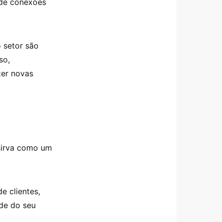
 de conexões
o setor são
so,
zer novas
 sirva como um
e clientes,
ade do seu