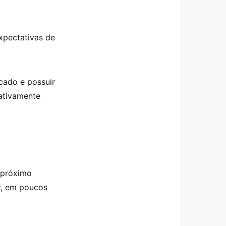
expectativas de
cado e possuir
ativamente
o próximo
r, em poucos