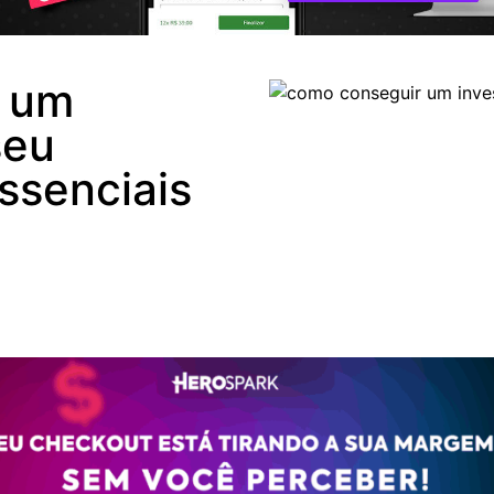
 um
seu
ssenciais