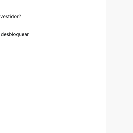
nvestidor?
a desbloquear