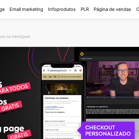
ge
Email marketing
Infoprodutos
PLR
Página de vendas
O
fazer na HeroSpark