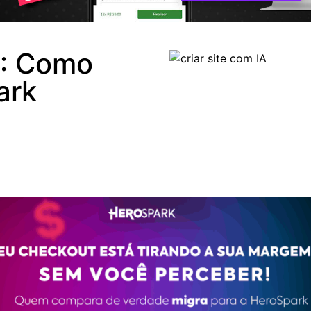
A: Como
ark