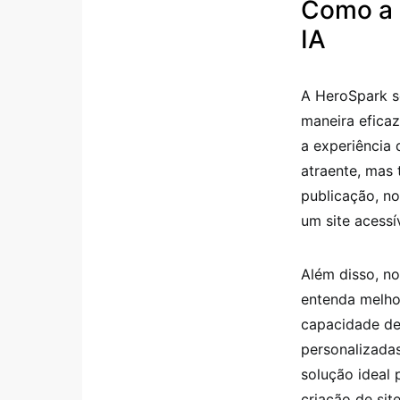
Como a H
IA
A HeroSpark se
maneira eficaz
a experiência 
atraente, mas
publicação, no
um site acessí
Além disso, no
entenda melho
capacidade de 
personalizada
solução ideal 
criação de site