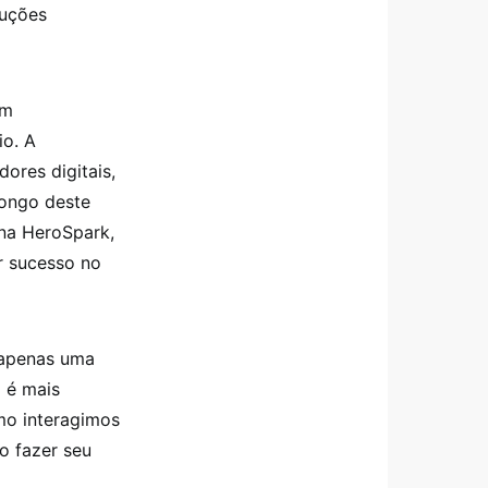
luções
em
io. A
ores digitais,
longo deste
 na HeroSpark,
r sucesso no
 apenas uma
 é mais
mo interagimos
o fazer seu