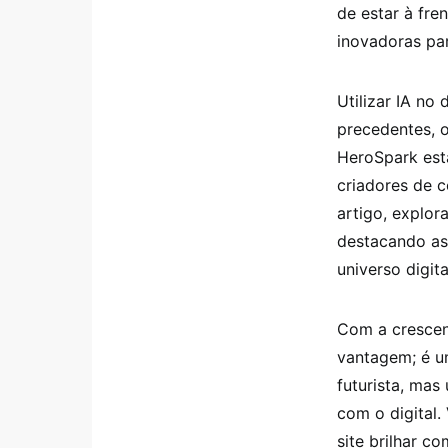
de estar à fre
inovadoras par
Utilizar IA no
precedentes, 
HeroSpark est
criadores de c
artigo, explor
destacando as 
universo digita
Com a crescen
vantagem; é um
futurista, ma
com o digital
site brilhar c