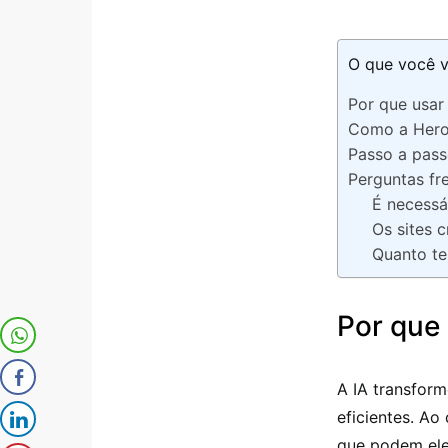
O que você v
Por que usar 
Como a HeroS
Passo a pass
Perguntas fr
É necessá
Os sites 
Quanto te
Por que 
A IA transform
eficientes. Ao
que podem ele