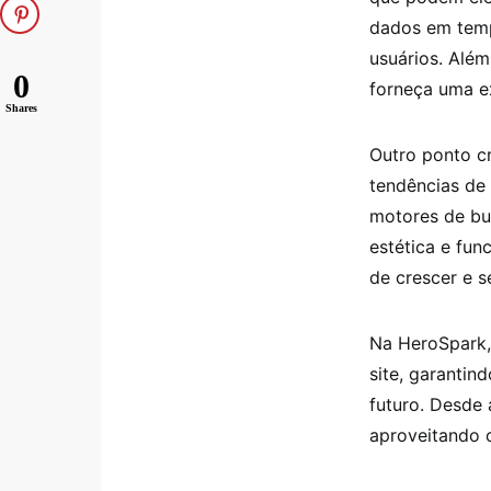
dados em temp
usuários. Além
0
forneça uma ex
Shares
Outro ponto cr
tendências de
motores de bus
estética e fun
de crescer e 
Na HeroSpark,
site, garantin
futuro. Desde 
aproveitando o