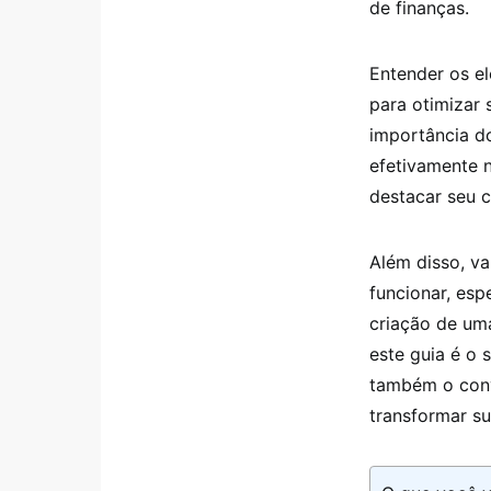
de finanças.
Entender os e
para otimizar 
importância do
efetivamente 
destacar seu c
Além disso, v
funcionar, esp
criação de um
este guia é o 
também o conv
transformar su