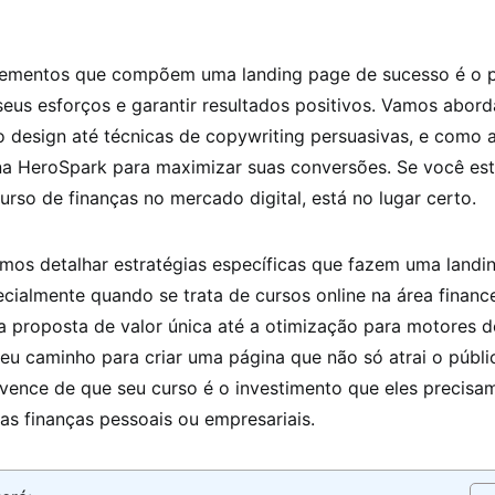
lementos que compõem uma landing page de sucesso é o p
seus esforços e garantir resultados positivos. Vamos abor
 design até técnicas de copywriting persuasivas, e como a
na HeroSpark para maximizar suas conversões. Se você es
urso de finanças no mercado digital, está no lugar certo.
amos detalhar estratégias específicas que fazem uma landi
ecialmente quando se trata de cursos online na área financ
a proposta de valor única até a otimização para motores d
seu caminho para criar uma página que não só atrai o públi
ence de que seu curso é o investimento que eles precisam
as finanças pessoais ou empresariais.