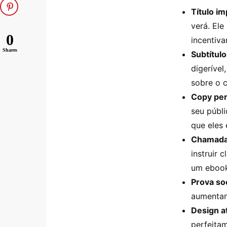
Título im
verá. Ele
0
incentiva
Shares
Subtítulo
digeríve
sobre o c
Copy per
seu públi
que eles 
Chamadas
instruir 
um ebook 
Prova soc
aumentam
Design a
perfeita