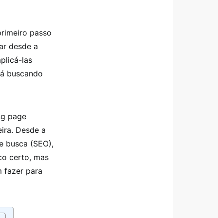
rimeiro passo
dar desde a
plicá-las
tá buscando
ng page
eira. Desde a
e busca (SEO),
co certo, mas
 fazer para