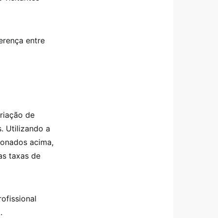
erença entre
criação de
. Utilizando a
ionados acima,
as taxas de
fissional
.