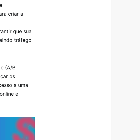
e
ra criar a
antir que sua
aindo tráfego
ge (A/B
nçar os
acesso a uma
online e