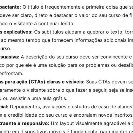
pactante:
O título é frequentemente a primeira coisa que se
 deve ser claro, direto e destacar o valor do seu curso de f
ndo o visitante a continuar lendo.
s explicativos:
Os subtítulos ajudam a quebrar o texto, to
l, ao mesmo tempo que fornecem informações adicionais i
urso.
suasiva:
A descrição do seu curso deve ser convincente e
co por que ele é uma solução para os problemas ou desafio
enfrentam.
 para ação (CTAs) claras e visíveis:
Suas CTAs devem ser
claramente o visitante sobre o que fazer a seguir, seja se ins
ou assistir a uma aula grátis.
ial:
Depoimentos, avaliações e estudos de caso de alunos 
 a credibilidade do seu curso e encorajam novos inscritos
traente e responsivo:
Um layout visualmente agradável e 
mente em dispositivos móveis é fundamental para manter os