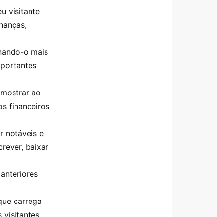
u visitante
inanças,
rnando-o mais
mportantes
 mostrar ao
s financeiros
 notáveis e
crever, baixar
anteriores
.
que carrega
 visitantes