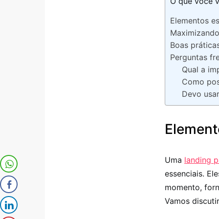
O que você v
Elementos es
Maximizando
Boas prática
Perguntas fr
Qual a im
Como poss
Devo usar
Element
Uma
landing 
essenciais. El
momento, forn
Vamos discutir