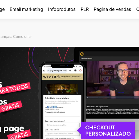
ge
Email marketing
Infoprodutos
PLR
Página de vendas
O
nanças: Como criar