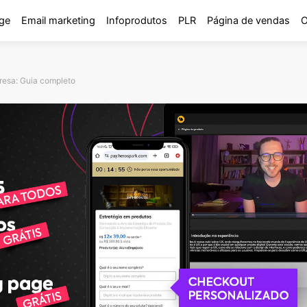
ge
Email marketing
Infoprodutos
PLR
Página de vendas
O
resa: Guia completo