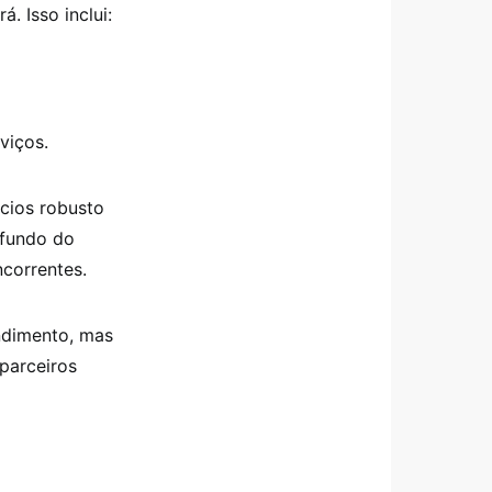
. Isso inclui:
viços.
cios robusto
ofundo do
ncorrentes.
ndimento, mas
parceiros