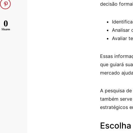
decisão formal
0
Identific
Analisar
Shares
Avaliar 
Essas informa
que guiará su
mercado ajudar
A pesquisa de
também serve 
estratégicos e
Escolha 