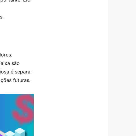
s.
ores.
caixa são
iosa é separar
ações futuras.