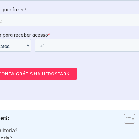
erá:
ultoria?
toria?