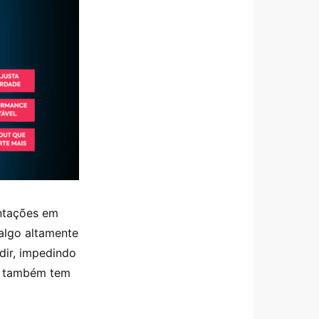
entações em
 algo altamente
dir, impedindo
cê também tem