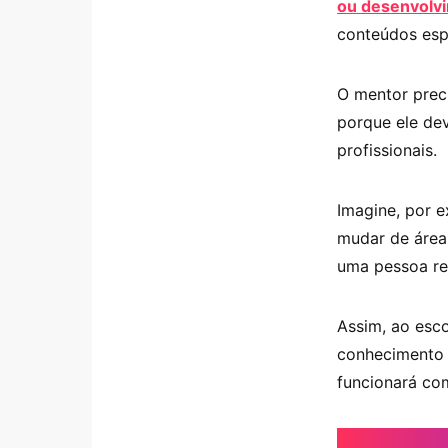
ou desenvolv
conteúdos espe
O mentor preci
porque ele dev
profissionais.
Imagine, por e
mudar de áre
uma pessoa ref
Assim, ao esc
conhecimento 
funcionará com