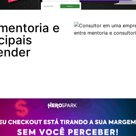
mentoria e
cipais
ender