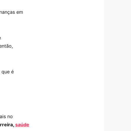
finanças em
e
então,
z que é
ais no
rreira,
saúde