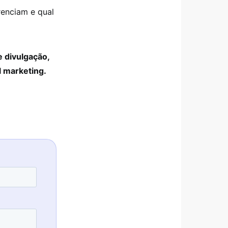
renciam e qual
e divulgação,
l marketing.