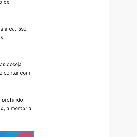
o de
a área. Isso
os
mas deseja
de contar com
m profundo
o, a mentoria