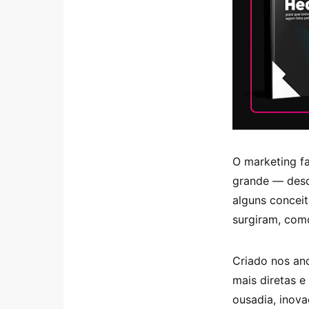
O marketing f
grande — desd
alguns concei
surgiram, como
Criado nos an
mais diretas 
ousadia, inova