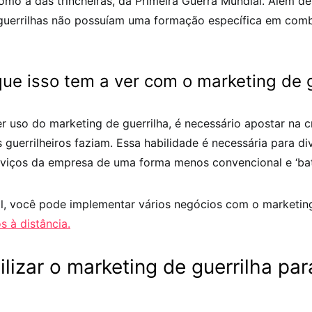
 como a das trincheiras, da Primeira Guerra Mundial. Além d
guerrilhas não possuíam uma formação específica em com
 que isso tem a ver com o marketing de 
r uso do marketing de guerrilha, é necessário apostar na c
guerrilheiros faziam. Essa habilidade é necessária para di
rviços da empresa de uma forma menos convencional e ‘bat
l, você pode implementar vários negócios com o marketing
s à distância.
lizar o marketing de guerrilha pa