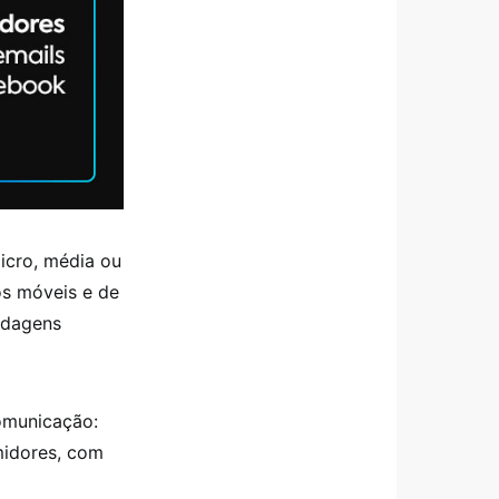
icro, média ou
os móveis e de
rdagens
comunicação:
midores, com