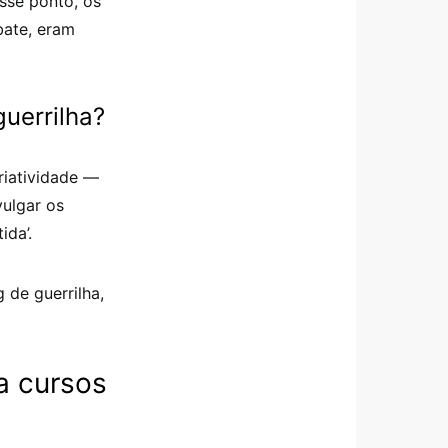
esse ponto, os
bate, eram
guerrilha?
riatividade —
vulgar os
ida’.
 de guerrilha,
ra cursos