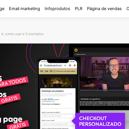
ge
Email marketing
Infoprodutos
PLR
Página de vendas
O
e é, como usar e 5 exemplos