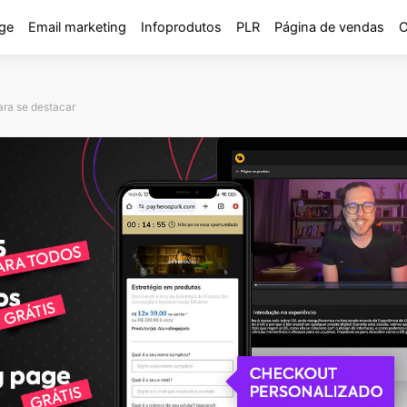
ge
Email marketing
Infoprodutos
PLR
Página de vendas
O
ara se destacar