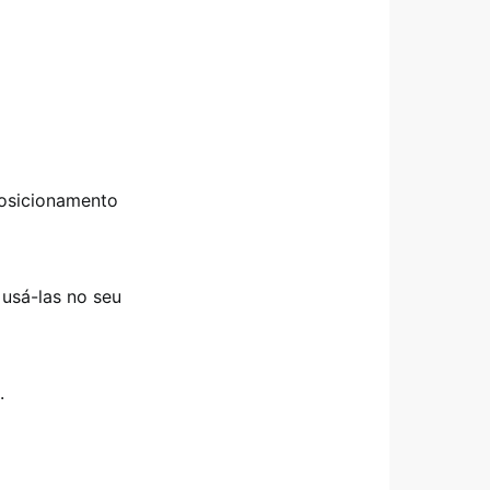
osicionamento
 usá-las no seu
a.