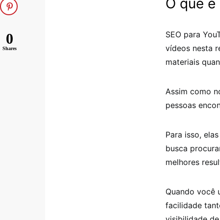
O que é
SEO para YouT
0
vídeos nesta r
Shares
materiais qua
Assim como no
pessoas encon
Para isso, ela
busca procura
melhores resul
Quando você u
facilidade tan
visibilidade d