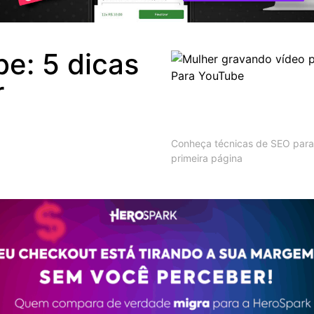
e: 5 dicas
r
Conheça técnicas de SEO para
primeira página