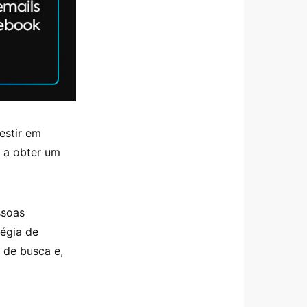
estir em
l a obter um
ssoas
tégia de
s de busca e,