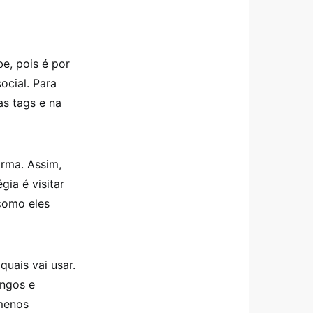
e, pois é por
ocial. Para
as tags e na
orma. Assim,
gia é visitar
como eles
uais vai usar.
ongos e
menos