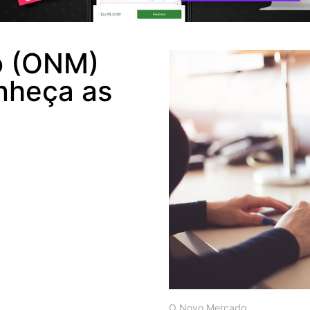
o (ONM)
nheça as
O Novo Mercado