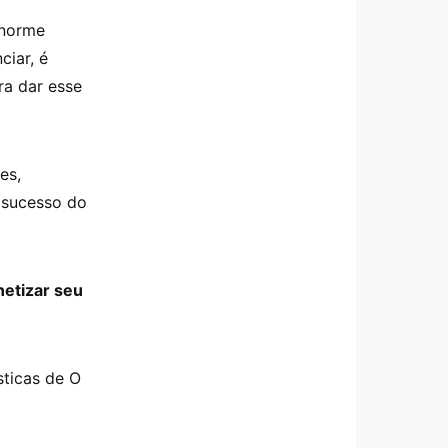
enorme
ciar, é
ra dar esse
es,
o sucesso do
etizar seu
sticas de O