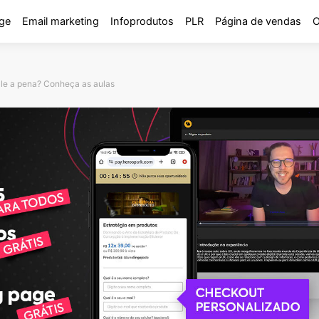
ge
Email marketing
Infoprodutos
PLR
Página de vendas
O
e a pena? Conheça as aulas