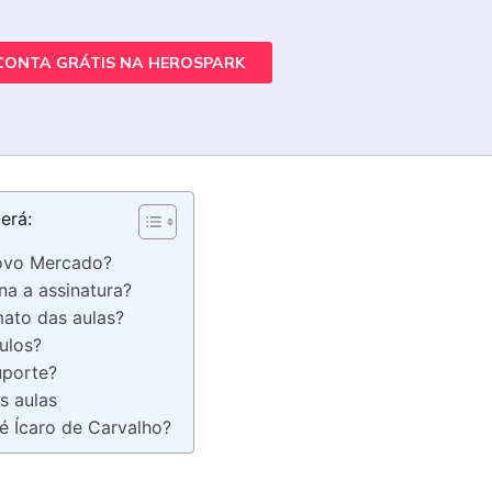
erá:
ovo Mercado?
a a assinatura?
mato das aulas?
ulos?
porte?
s aulas
 é Ícaro de Carvalho?