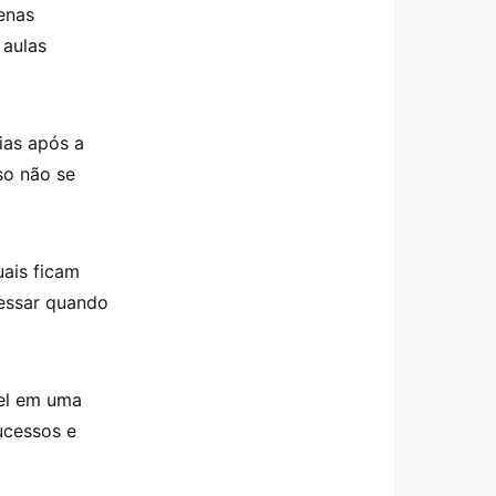
penas
 aulas
ias após a
so não se
ais ficam
cessar quando
vel em uma
ucessos e