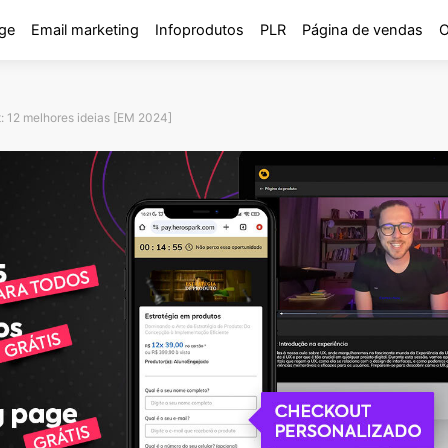
ge
Email marketing
Infoprodutos
PLR
Página de vendas
O
t: 12 melhores ideias [EM 2024]