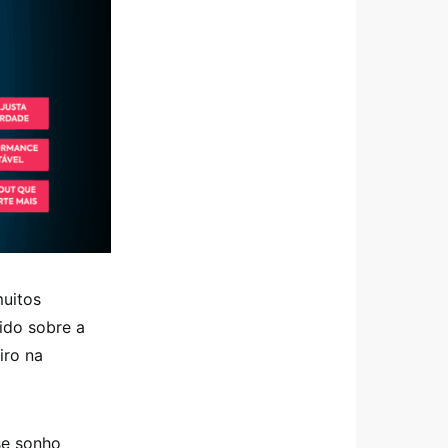
muitos
ido sobre a
iro na
se sonho