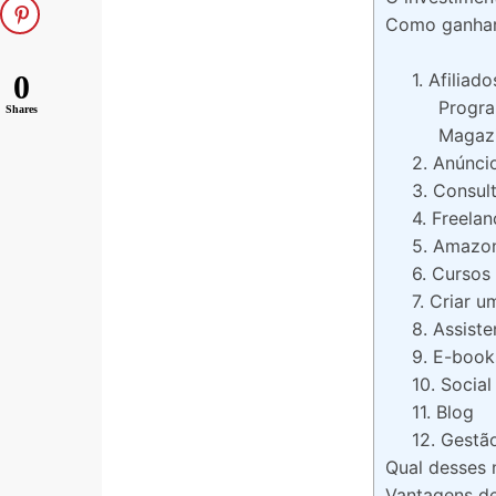
Como ganhar 
0
1. Afiliado
Progr
Shares
Magaz
2. Anúnc
3. Consul
4. Freelan
5. Amazo
6. Cursos 
7. Criar 
8. Assiste
9. E-book
10. Socia
11. Blog
12. Gestã
Qual desses 
Vantagens de