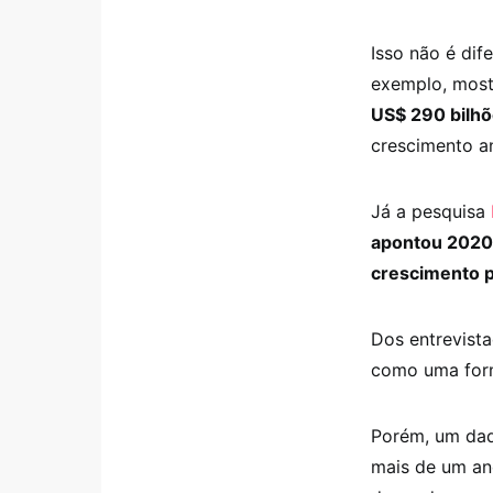
Isso não é dif
exemplo, most
US$ 290 bilhõ
crescimento a
Já a pesquisa
apontou 2020
crescimento p
Dos entrevist
como uma for
Porém, um dad
mais de um an