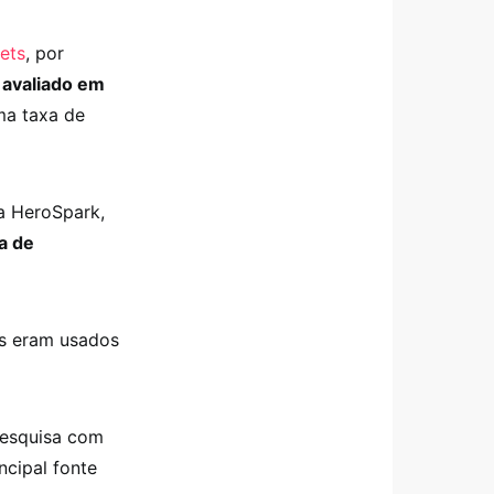
ets
, por
 avaliado em
ma taxa de
la
HeroSpark
,
a de
os eram usados
pesquisa com
ncipal fonte