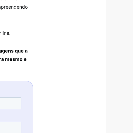
empreendendo
line.
tagens que a
ra mesmo e