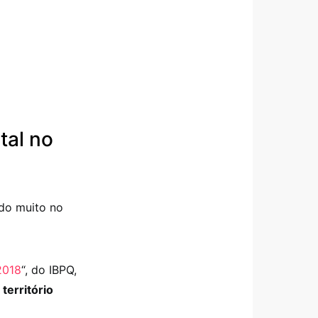
tal no
do muito no
2018
“, do IBPQ,
território