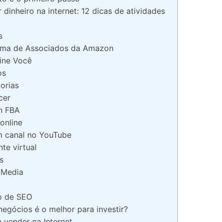
dinheiro na internet: 12 dicas de atividades
s
ama de Associados da Amazon
ine Você
ios
torias
cer
n FBA
online
um canal no YouTube
nte virtual
s
l Media
o de SEO
negócios é o melhor para investir?
 vender na Internet