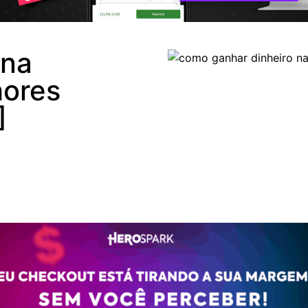
 na
hores
]