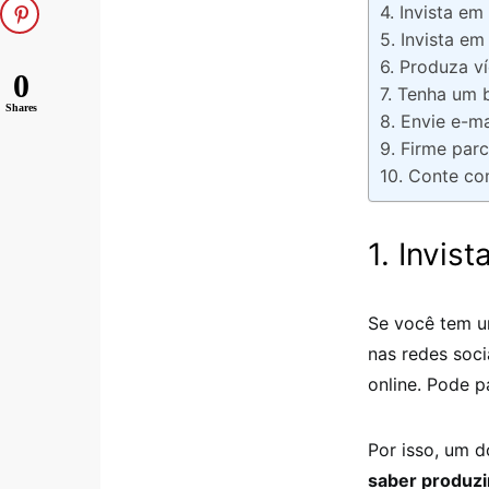
4. Invista e
5. Invista e
6. Produza v
0
7. Tenha um 
Shares
8. Envie e-m
9. Firme parc
10. Conte co
1. Invis
Se você tem um
nas redes soci
online. Pode p
Por isso, um d
saber produzi