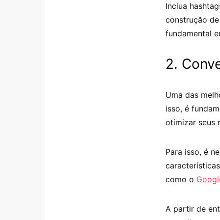
Inclua hashta
construção de
fundamental e
2. Conv
Uma das melhor
isso, é funda
otimizar seus 
Para isso, é n
característica
como o
Googl
A partir de en