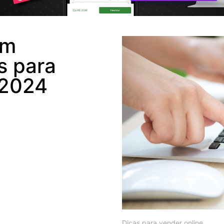
um
s para
 2024
Dicas para vender online