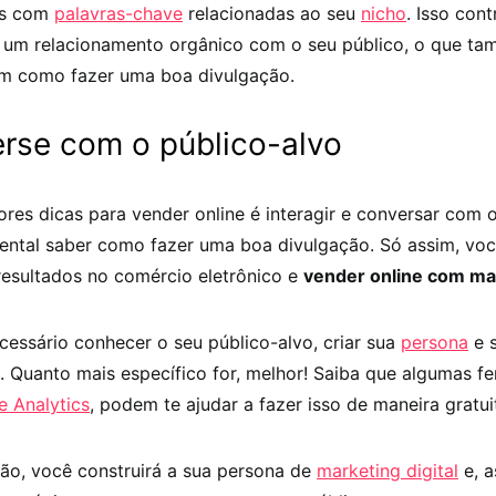
gs com
palavras-chave
relacionadas ao seu
nicho
. Isso cont
 um relacionamento orgânico com o seu público, o que t
m como fazer uma boa divulgação.
erse com o público-alvo
es dicas para vender online é interagir e conversar com o 
mental saber como fazer uma boa divulgação. Só assim, vo
resultados no comércio eletrônico e
vender online com ma
ecessário conhecer o seu público-alvo, criar sua
persona
e s
s. Quanto mais específico for, melhor! Saiba que algumas f
e Analytics
, podem te ajudar a fazer isso de maneira gratui
tão, você construirá a sua persona de
marketing digital
e, a