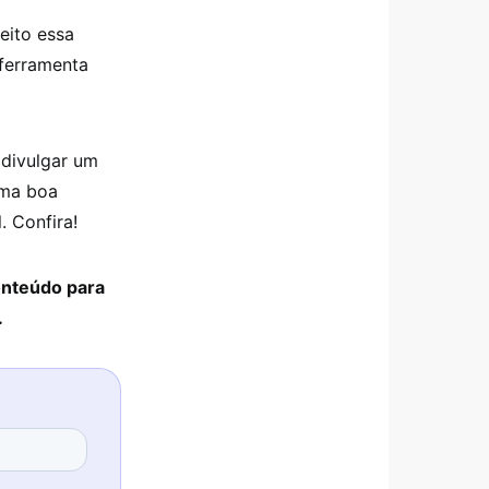
eito essa
 ferramenta
divulgar um
uma boa
. Confira!
onteúdo para
.