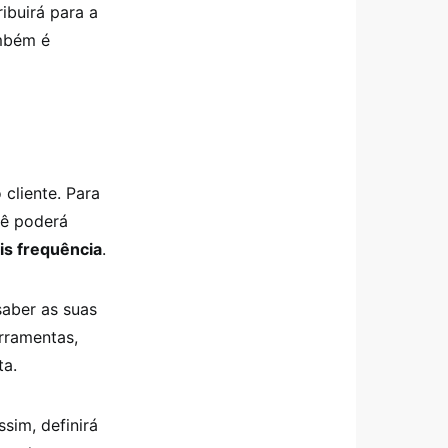
ribuirá para a
ambém é
cliente. Para
cê poderá
is frequência
.
aber as suas
erramentas,
ta.
ssim, definirá