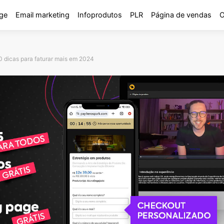
ge
Email marketing
Infoprodutos
PLR
Página de vendas
O
0 dicas para faturar mais em 2024